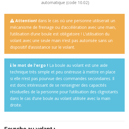
automatique (code 10.02)
Attention!
dans le cas où une personne utiliserait un
mécanisme de freinage ou d’accélération avec une main,
l’utilisation d’une boule est obligatoire ! L’utilisation du
volant avec une seule main n’est pas autorisée sans un
dispositif d’assistance sur le volant.
le mot de l'ergo !
La boule au volant est une aide
technique très simple et peu onéreuse à mettre en place
si elle n’est pas pourvue des commandes secondaires. Il
est donc intéressant de se renseigner des capacités
résiduelles de la personne pour l’utilisation des clignotants
dans le cas d’une boule au volant utilisée avec la main
droite.