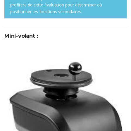
profitera de cette évaluation pour déterminer où
positionner les fonctions secondaires.
Mini-volant :