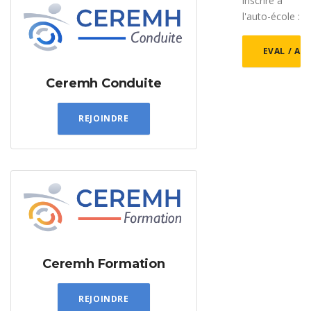
inscrire à
l'auto-école :
EVAL / AU
Ceremh Conduite
REJOINDRE
Ceremh Formation
REJOINDRE